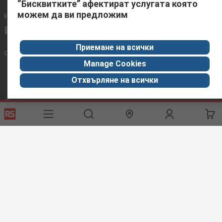
“Бисквитките” афектират услугата която
можем да ви предложим
Имейл
Отговор до 24 часа
RBulgariaQuotations@rs-components.com
Приемане на всички
Свържете се с нас
Manage Cookies
Отхвърляне на всички
Полезни връзки
Услуги
Относно RS
Варианти за доставка
По света
Калибриране
Корпоративна група
История на поръчките
За RS
Обратна връзка
ESG
Горещи Теми
Център за Откриване
Промишлена Зона