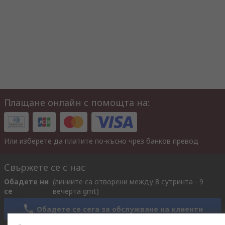
Плащане онлайн с помощта на:
Или изберете да платите по-късно чрез банков превод
Свържете се с нас
Обадете ни
(линиите са отворени между 8 сутринта - 9
се
вечерта gmt)
Обадете се сега за обслужване на клиенти