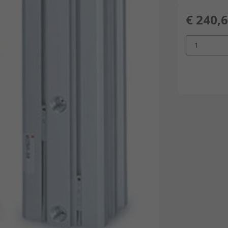
€ 240,
1