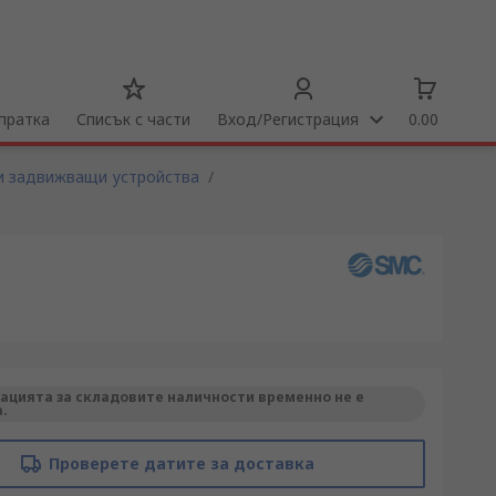
пратка
Списък с части
Вход/Регистрация
0.00
и задвижващи устройства
/
цията за складовите наличности временно не е
.
Проверете датите за доставка