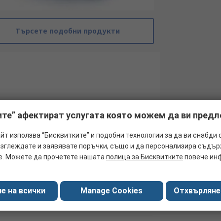
Търсете подобни продукти
ите” афектират услугата която можем да ви пред
йт използва “Бисквитките” и подобни технологии за да ви снабди 
разглеждате и заявявате поръчки, също и да персонализира съдъ
е. Можете да прочетете нашата
полица за Бисквитките
повече ин
SMC
Pneumatic Cylinder
е на всички
Manage Cookies
Отхвърляне
25mm