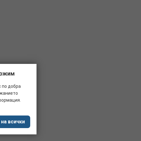
ложим
с по добра
ржанието
формация.
 на всички