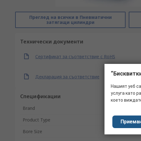
Преглед на всички в Пневматични
затягащи цилиндри
Технически документи
Сертификат за съответствие с RoHS
“Бисквитк
Декларация за съответствие
Нашият уеб са
услуга като 
Спецификации
което виждат
Brand
Product Type
Приеман
Bore Size