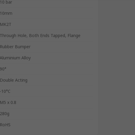
10 bar
10mm
MK2T
Through Hole, Both Ends Tapped, Flange
Rubber Bumper
Aluminium Alloy
90°
Double Acting
-10°C
M5 x 0.8
280g
RoHS