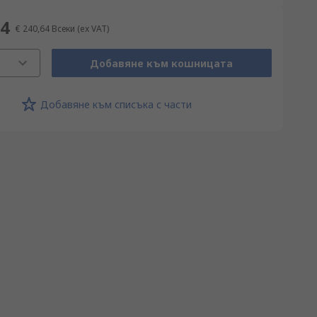
64
€ 240,64
Всеки
(ex VAT)
Добавяне към кошницата
Добавяне към списъка с части