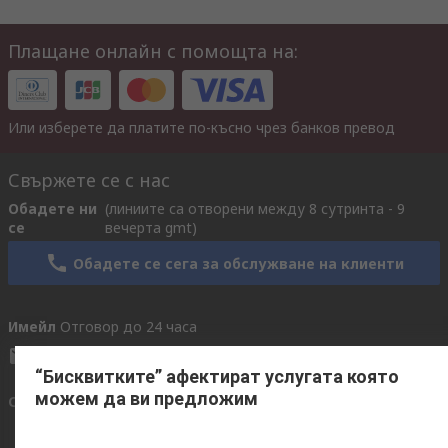
Плащане онлайн с помощта на:
Или изберете да платите по-късно чрез банков превод
Свържете се с нас
Обадете ни
(линиите са отворени между 8 сутринта - 9
се
вечерта gmt)
Обадете се сега за обслужване на клиенти
Имейл
Отговор до 24 часа
RBulgariaQuotations@rs-components.com
“Бисквитките” афектират услугата която
можем да ви предложим
Свържете се с нас