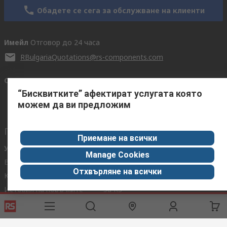
Обадете се сега за обслужване на клиенти
Имейл
Отговор до 24 часа
RBulgariaQuotations@rs-components.com
Свържете се с нас
“Бисквитките” афектират услугата която
можем да ви предложим
Полезни връзки
Приемане на всички
Услуги
Относно RS
Manage Cookies
Варианти за доставка
По света
Отхвърляне на всички
Калибриране
Корпоративна група
История на поръчките
За RS
Обратна връзка
ESG
Горещи Теми