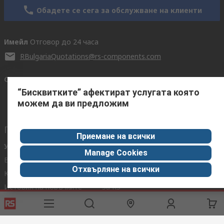
Обадете се сега за обслужване на клиенти
Имейл
Отговор до 24 часа
RBulgariaQuotations@rs-components.com
Свържете се с нас
“Бисквитките” афектират услугата която
можем да ви предложим
Полезни връзки
Приемане на всички
Услуги
Относно RS
Manage Cookies
Варианти за доставка
По света
Отхвърляне на всички
Калибриране
Корпоративна група
История на поръчките
За RS
Обратна връзка
ESG
Горещи Теми