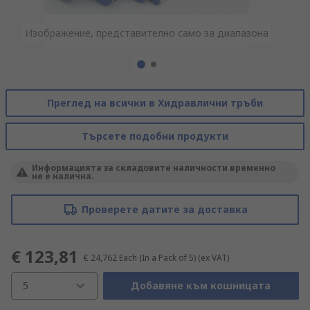
Изображение, представително само за диапазона
Изображение, представително само за диапазона
Преглед на всички в Хидравлични тръби
Търсете подобни продукти
Информацията за складовите наличности временно
не е налична.
Проверете датите за доставка
€ 123,81
€ 24,762
Each (In a Pack of 5)
(ex VAT)
5
Добавяне към кошницата