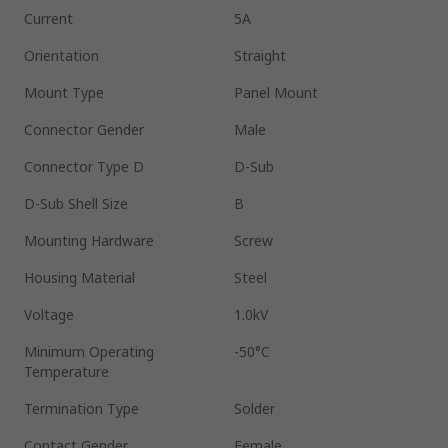
Current
5A
Orientation
Straight
Mount Type
Panel Mount
Connector Gender
Male
Connector Type D
D-Sub
D-Sub Shell Size
B
Mounting Hardware
Screw
Housing Material
Steel
Voltage
1.0kV
Minimum Operating
-50°C
Temperature
Termination Type
Solder
Contact Gender
Female