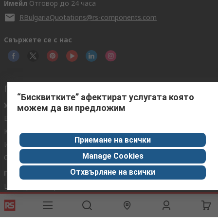
Имейл
Отговор до 24 часа
RBulgariaQuotations@rs-components.com
Свържете се с нас
Полезни връзки
“Бисквитките” афектират услугата която
Услуги
Относно RS
можем да ви предложим
Варианти за доставка
По света
Калибриране
Корпоративна група
Приемане на всички
История на поръчките
За RS
Manage Cookies
Обратна връзка
ESG
Отхвърляне на всички
Горещи Теми
Център за Откриване
Промишлена Зона
Автомобилостроене