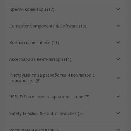
Кръгли конектори
(
17
)
Computer Components & Software
(
13
)
Компютърни кабели
(
11
)
Аксесоари за вентилатори
(
11
)
Инструменти за разработка и компютри с
единична пл
(
8
)
USB, D Sub и компютърни конектори
(
7
)
Safety Enabling & Control Switches
(
7
)
Ротационни енкодери
(
5
)