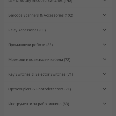
DIP & Rotary Encoded Switches
(
140
)
Barcode Scanners & Accessories
(
102
)
Relay Accessories
(
88
)
Промишлени роботи
(
83
)
Мрежови и коаксиални кабели
(
72
)
Key Switches & Selector Switches
(
71
)
Optocouplers & Photodetectors
(
71
)
Инструменти за работилница
(
63
)