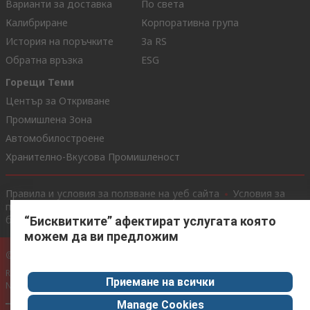
Варианти за доставка
По света
Калибриране
Корпоративна група
История на поръчките
За RS
Обратна връзка
ESG
Горещи Теми
Център за Откриване
Промишлена Зона
Автомобилостроене
Хранително-Вкусова Промишленост
Правила и условия за ползване на уеб сайта
Условия за
продажба
Политика за поверителност
Политика за
бисквитки
“Бисквитките” афектират услугата която
можем да ви предложим
© RS Components Ltd. 2020
RS International, RS Components Ltd., PO Box 5762, Corby,
Приемане на всички
Northamptonshire, NN17 9RS
Manage Cookies