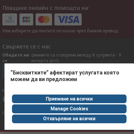
Плащане онлайн с помощта на:
Или изберете да платите по-късно чрез банков превод
Свържете се с нас
Обадете ни
(линиите са отворени между 8 сутринта - 9
се
вечерта gmt)
Обадете се сега за обслужване на клиенти
“Бисквитките” афектират услугата която
можем да ви предложим
Имейл
Отговор до 24 часа
Приемане на всички
RBulgariaQuotations@rs-components.com
Manage Cookies
Свържете се с нас
Отхвърляне на всички