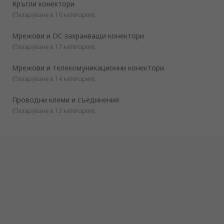
Кръгли конектори
Кръгли конектори
(
Пазаруване в 10 категории
)
Мрежови и телекомуникационни конектори
Мрежови и DC захранващи конектори
Основни и IEC конектори
(
Пазаруване в 17 категории
)
USB, D-Sub и изчислителни конектори
Клемни блокове и терминали за DIN шина
Мрежови и телекомуникационни конектори
(
Пазаруване в 14 категории
)
Проводни клеми и съединения
(
Пазаруване в 13 категории
)